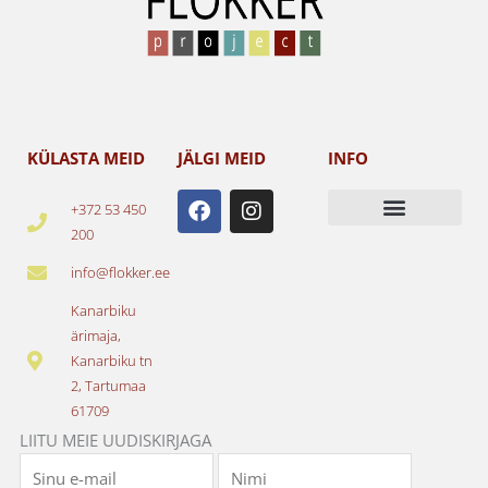
KÜLASTA MEID
JÄLGI MEID
INFO
F
I
+372 53 450
a
n
200
c
s
e
t
info@flokker.ee
b
a
o
g
Kanarbiku
o
r
ärimaja,
k
a
Kanarbiku tn
m
2, Tartumaa
61709
LIITU MEIE UUDISKIRJAGA