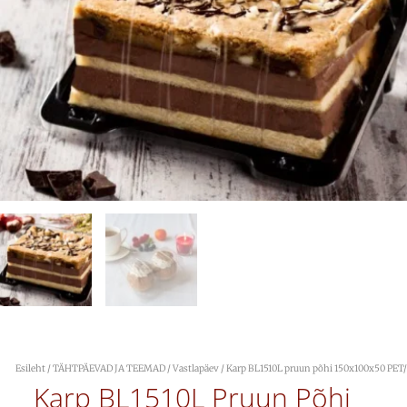
Esileht
/
TÄHTPÄEVAD JA TEEMAD
/
Vastlapäev
/ Karp BL1510L pruun põhi 150x100x50 PET
Karp BL1510L Pruun Põhi