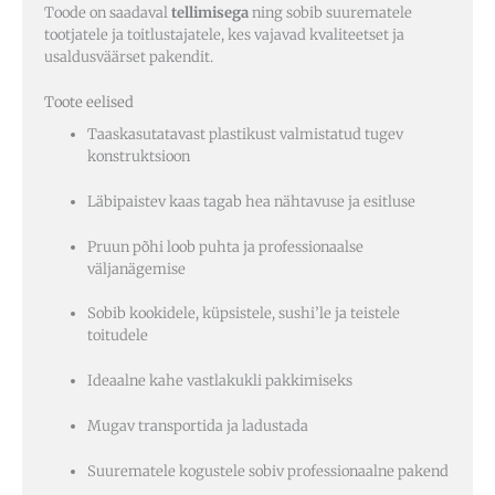
Toode on saadaval
tellimisega
ning sobib suurematele
tootjatele ja toitlustajatele, kes vajavad kvaliteetset ja
usaldusväärset pakendit.
Toote eelised
Taaskasutatavast plastikust valmistatud tugev
konstruktsioon
Läbipaistev kaas tagab hea nähtavuse ja esitluse
Pruun põhi loob puhta ja professionaalse
väljanägemise
Sobib kookidele, küpsistele, sushi’le ja teistele
toitudele
Ideaalne kahe vastlakukli pakkimiseks
Mugav transportida ja ladustada
Suurematele kogustele sobiv professionaalne pakend