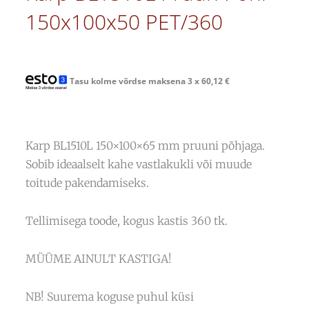
150x100x50 PET/360
Tasu kolme võrdse maksena 3 x
60,12
€
Karp BL1510L 150×100×65 mm pruuni põhjaga.
Sobib ideaalselt kahe vastlakukli või muude
toitude pakendamiseks.
Tellimisega toode, kogus kastis 360 tk.
MÜÜME AINULT KASTIGA!
NB! Suurema koguse puhul küsi