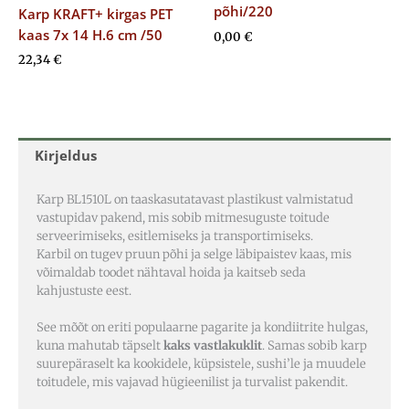
põhi/220
Karp KRAFT+ kirgas PET
kaas 7x 14 H.6 cm /50
0,00
€
22,34
€
Kirjeldus
Karp BL1510L on taaskasutatavast plastikust valmistatud
vastupidav pakend, mis sobib mitmesuguste toitude
serveerimiseks, esitlemiseks ja transportimiseks.
Karbil on tugev pruun põhi ja selge läbipaistev kaas, mis
võimaldab toodet nähtaval hoida ja kaitseb seda
kahjustuste eest.
See mõõt on eriti populaarne pagarite ja kondiitrite hulgas,
kuna mahutab täpselt
kaks vastlakuklit
. Samas sobib karp
suurepäraselt ka kookidele, küpsistele, sushi’le ja muudele
toitudele, mis vajavad hügieenilist ja turvalist pakendit.