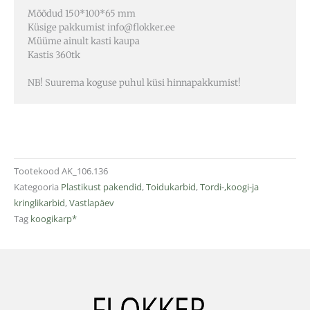
Mõõdud 150*100*65 mm
Küsige pakkumist info@flokker.ee
Müüme ainult kasti kaupa
Kastis 360tk
NB! Suurema koguse puhul küsi hinnapakkumist!
Tootekood
AK_106.136
Kategooria
Plastikust pakendid
,
Toidukarbid
,
Tordi-,koogi-ja
kringlikarbid
,
Vastlapäev
Tag
koogikarp*