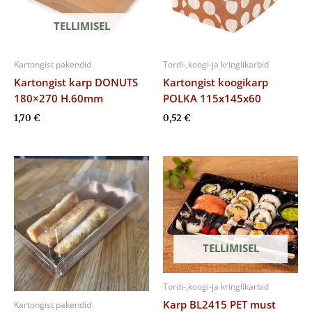
TELLIMISEL
Kartongist pakendid
Tordi-,koogi-ja kringlikarbid
Kartongist karp DONUTS
Kartongist koogikarp
180×270 H.60mm
POLKA 115x145x60
1,70
€
0,52
€
TELLIMISEL
Tordi-,koogi-ja kringlikarbid
Karp BL2415 PET must
Kartongist pakendid