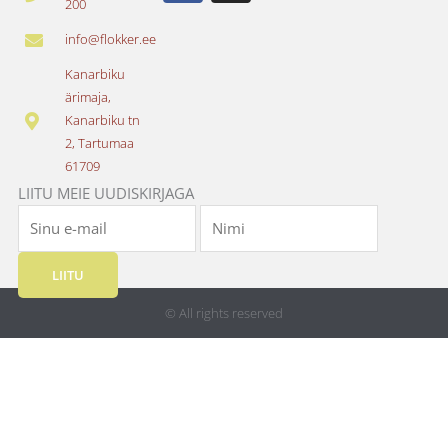
200
c
s
e
t
info@flokker.ee
b
a
o
g
Kanarbiku
o
r
ärimaja,
k
a
Kanarbiku tn
m
2, Tartumaa
61709
LIITU MEIE UUDISKIRJAGA
LIITU
© All rights reserved