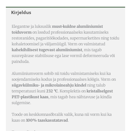
Kirjeldus
Elegantne ja luksuslik
must-kuldne alumiiniumist
toiduvorm
on loodud professionaalseks kasutamiseks
restoranides, pagaritöökodades, supermarketites ning toidu
kohaletoomisel ja väljamüügil. Vorm on valmistatud
kahekihilisest tugevast alumiiniumist
, mis tagab
suurepärase stabiilsuse ega lase vormil deformeeruda või
painduda.
Alumiiniumvorm sobib nii toidu valmistamiseks kui ka
soojendamiseks kodus ja professionaalses köögis. Vorm on
sügavkülmiku- ja mikrolaineahju kindel
ning talub
temperatuuri kuni
232 °C
. Komplektis on
kristallselgest
PET-plastikust kaas
, mis tagab hea nähtavuse ja kindla
sulgemise.
Toode on keskkonnasõbralik valik, kuna nii vorm kui ka
kaas on
100% taaskasutatavad
.