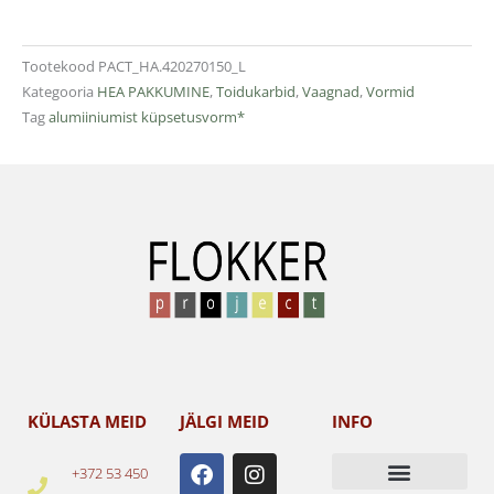
Tootekood
PACT_HA.420270150_L
Kategooria
HEA PAKKUMINE
,
Toidukarbid
,
Vaagnad
,
Vormid
Tag
alumiiniumist küpsetusvorm*
KÜLASTA MEID
JÄLGI MEID
INFO
F
I
+372 53 450
a
n