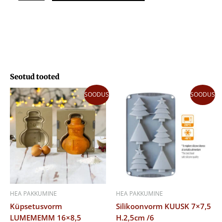
kogus
Seotud tooted
Algne
Praegune
Algne
Praegune
SOODUS
SOODUS
hind
hind
hind
hind
oli:
on:
oli:
on:
30,01 €.
21,01 €.
20,24 €.
14,16 €.
HEA PAKKUMINE
HEA PAKKUMINE
Küpsetusvorm
Silikoonvorm KUUSK 7×7,5
LUMEMEMM 16×8,5
H.2,5cm /6