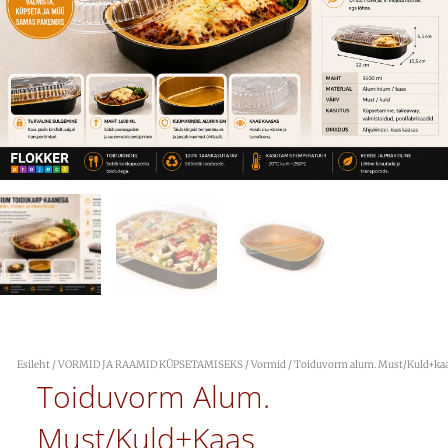
Esileht
/
VORMID JA RAAMID KÜPSETAMISEKS
/
Vormid
/ Toiduvorm alum. Must/Kuld+ka
Toiduvorm Alum.
Must/Kuld+kaas