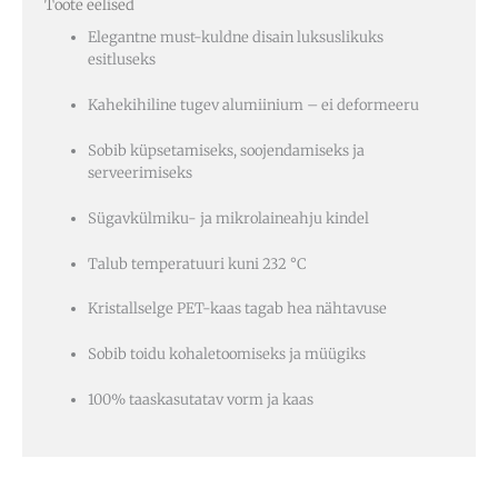
Toote eelised
Elegantne must-kuldne disain luksuslikuks
esitluseks
Kahekihiline tugev alumiinium – ei deformeeru
Sobib küpsetamiseks, soojendamiseks ja
serveerimiseks
Sügavkülmiku- ja mikrolaineahju kindel
Talub temperatuuri kuni 232 °C
Kristallselge PET-kaas tagab hea nähtavuse
Sobib toidu kohaletoomiseks ja müügiks
100% taaskasutatav vorm ja kaas