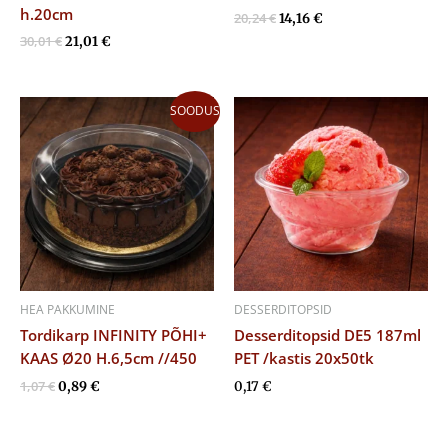
h.20cm
20,24
€
14,16
€
30,01
€
21,01
€
Algne
Praegune
SOODUS
hind
hind
oli:
on:
1,07 €.
0,89 €.
HEA PAKKUMINE
DESSERDITOPSID
Tordikarp INFINITY PÕHI+
Desserditopsid DE5 187ml
KAAS Ø20 H.6,5cm //450
PET /kastis 20x50tk
1,07
€
0,89
€
0,17
€