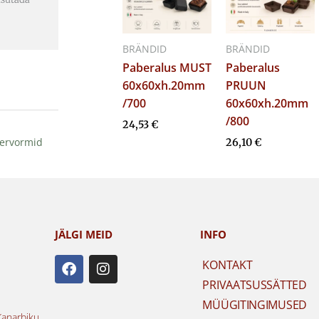
BRÄNDID
BRÄNDID
Paberalus MUST
Paberalus
60x60xh.20mm
PRUUN
/700
60x60xh.20mm
/800
24,53
€
ervormid
26,10
€
JÄLGI MEID
INFO
F
I
KONTAKT
a
n
PRIVAATSUSSÄTTED
c
s
e
t
MÜÜGITINGIMUSED
b
a
Kanarbiku