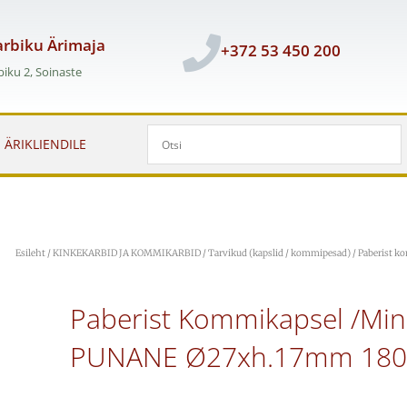
rbiku Ärimaja
+372 53 450 200
iku 2, Soinaste
ÄRIKLIENDILE
Esileht
/
KINKEKARBID JA KOMMIKARBID
/
Tarvikud (kapslid / kommipesad)
/ Paberist 
Paberist Kommikapsel /mini
PUNANE Ø27xh.17mm 180