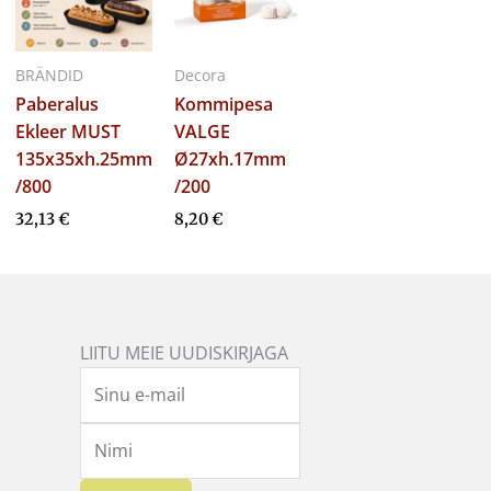
BRÄNDID
Decora
Paberalus
Kommipesa
Ekleer MUST
VALGE
135x35xh.25mm
Ø27xh.17mm
/800
/200
32,13
€
8,20
€
LIITU MEIE UUDISKIRJAGA