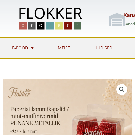
Skip
to
Kana
content
Kanarb
E-POOD
MEIST
UUDISED