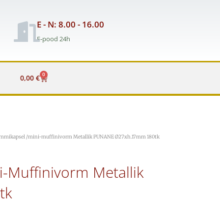
E - N: 8.00 - 16.00
E-pood 24h
0
Cart
0,00
€
kommikapsel /mini-muffinivorm Metallik PUNANE Ø27xh.17mm 180tk
-Muffinivorm Metallik
tk