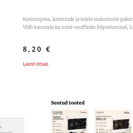
Kommipesa, kommide ja teiste maiustuste pake
Võib kasutada ka mini-muffinite küpsetamisel, l
8,20
€
Laost otsas
Seotud tooted
s.
asutada