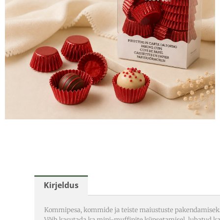
Kirjeldus
Kommipesa, kommide ja teiste maiustuste pakendamisek
Võib kasutada ka mini-muffinite küpsetamisel, lubatud k