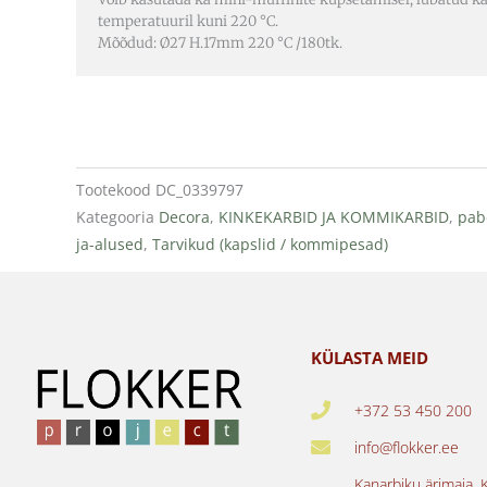
temperatuuril kuni 220 °C.
Mõõdud: Ø27 H.17mm 220 °C /180tk.
Tootekood
DC_0339797
Kategooria
Decora
,
KINKEKARBID JA KOMMIKARBID
,
pab
ja-alused
,
Tarvikud (kapslid / kommipesad)
KÜLASTA MEID
+372 53 450 200
info@flokker.ee
Kanarbiku ärimaja, 