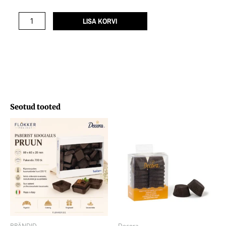
KULD
Ø27
LISA KORVI
H.17mm
220
°C
/180
kogus
Seotud tooted
BRÄNDID
Decora