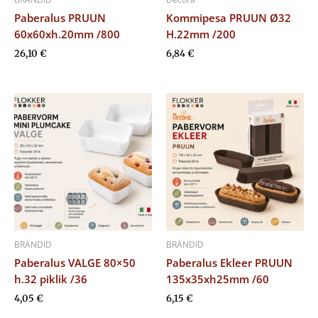
Paberalus PRUUN
Kommipesa PRUUN Ø32
60x60xh.20mm /800
H.22mm /200
26,10
€
6,84
€
BRÄNDID
BRÄNDID
Paberalus VALGE 80×50
Paberalus Ekleer PRUUN
h.32 piklik /36
135x35xh25mm /60
4,05
€
6,15
€