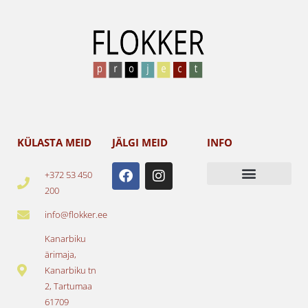
KÜLASTA MEID
JÄLGI MEID
INFO
F
I
+372 53 450
a
n
200
c
s
e
t
info@flokker.ee
b
a
o
g
Kanarbiku
o
r
ärimaja,
k
a
Kanarbiku tn
m
2, Tartumaa
61709