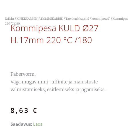
Esileht
/
KINKEKARBID JA KOMMIKARBID
/
Tarvikud (kapslid / kommipesad)
/ Kommipes
220 °C /180
Kommipesa KULD Ø27
H.17mm 220 °C /180
Pabervorm.
Väga mugav mini- uffinite ja maiustuste
valmistamiseks, esitlemiseks ja jagamiseks.
8,63
€
Kommipesa
Saadavus:
Laos