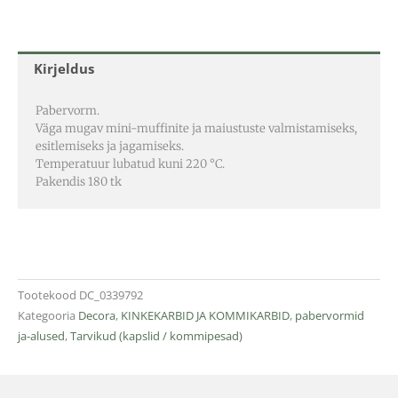
Kirjeldus
Pabervorm.
Väga mugav mini-muffinite ja maiustuste valmistamiseks,
esitlemiseks ja jagamiseks.
Temperatuur lubatud kuni 220 °C.
Pakendis 180 tk
Tootekood
DC_0339792
Kategooria
Decora
,
KINKEKARBID JA KOMMIKARBID
,
pabervormid
ja-alused
,
Tarvikud (kapslid / kommipesad)