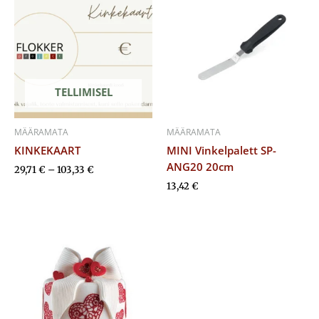
kuni
103,33 €
TELLIMISEL
MÄÄRAMATA
MÄÄRAMATA
KINKEKAART
MINI Vinkelpalett SP-
ANG20 20cm
29,71
€
–
103,33
€
13,42
€