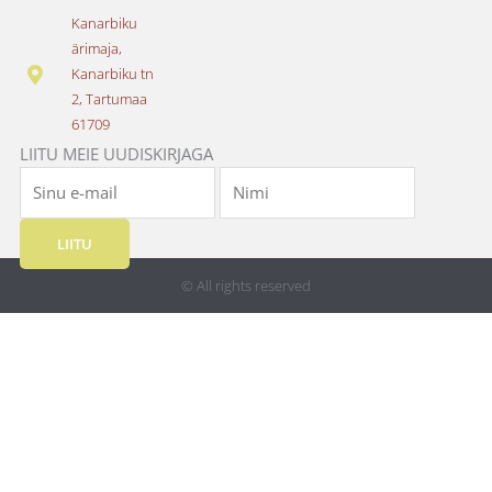
o
g
Kanarbiku
o
r
ärimaja,
k
a
Kanarbiku tn
m
2, Tartumaa
61709
LIITU MEIE UUDISKIRJAGA
LIITU
© All rights reserved