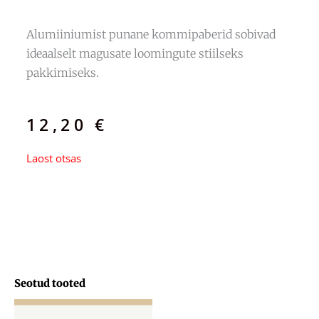
Alumiiniumist punane kommipaberid sobivad
ideaalselt magusate loomingute stiilseks
pakkimiseks.
12,20
€
Laost otsas
Seotud tooted
Hinnavahemik:
29,71 €