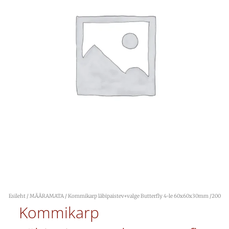
Esileht
/
MÄÄRAMATA
/ Kommikarp läbipaistev+valge Butterfly 4-le 60x60x30mm /200
Kommikarp