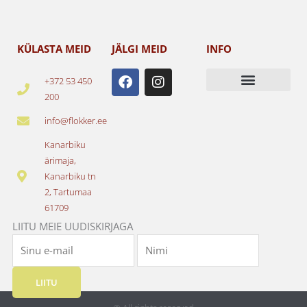
KÜLASTA MEID
JÄLGI MEID
INFO
F
I
+372 53 450
a
n
200
c
s
e
t
info@flokker.ee
b
a
o
g
Kanarbiku
o
r
ärimaja,
k
a
Kanarbiku tn
m
2, Tartumaa
61709
LIITU MEIE UUDISKIRJAGA
LIITU