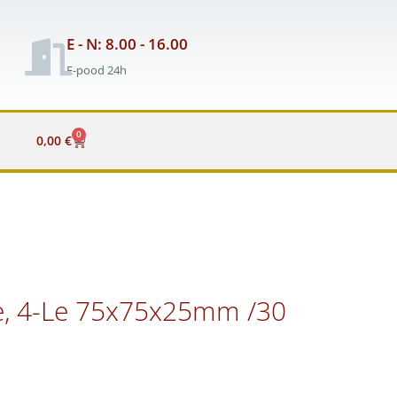
E - N: 8.00 - 16.00
E-pood 24h
0
Cart
0,00
€
, 4-Le 75x75x25mm /30