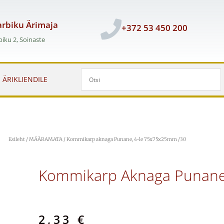
rbiku Ärimaja
+372 53 450 200
iku 2, Soinaste
ÄRIKLIENDILE
Esileht
/
MÄÄRAMATA
/ Kommikarp aknaga Punane, 4-le 75x75x25mm /30
Kommikarp Aknaga Punane
2,33
€