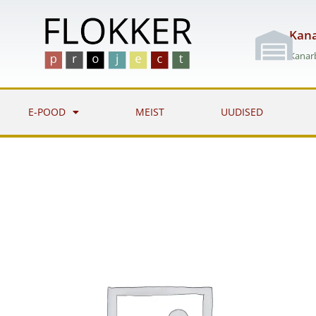
Skip
to
Kana
content
Kanarb
E-POOD
MEIST
UUDISED