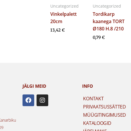
Uncategorized
Uncategorized
Vinkelpalett
Tordikarp
20cm
kaanega TORT
Ø180 H.8 /210
13,42
€
0,79
€
JÄLGI MEID
INFO
F
I
KONTAKT
a
n
PRIVAATSUSSÄTTED
c
s
e
t
MÜÜGITINGIMUSED
b
a
Kanarbiku
KATALOOGID
o
g
09