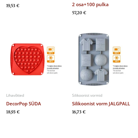
2 osa+100 pulka
19,53
€
57,20
€
Lihavõtted
Silikoonist vormid
DecorPop SÜDA
Silikoonist vorm JALGPALL
18,93
€
16,73
€