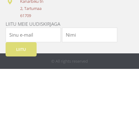
Kanarbiku tn
m
2, Tartumaa
61709
LIITU MEIE UUDISKIRJAGA
LIITU
© All rights reserved