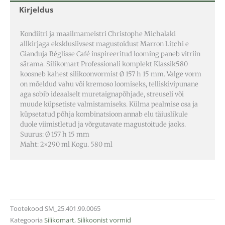
Kirjeldus
Kondiitri ja maailmameistri Christophe Michalaki
allkirjaga eksklusiivsest magustoidust Marron Litchi e
Gianduja Réglisse Café inspireeritud looming paneb vitriin
särama. Silikomart Professionali komplekt Klassik580
koosneb kahest silikoonvormist Ø 157 h 15 mm. Valge vorm
on mõeldud vahu või kremoso loomiseks, telliskivipunane
aga sobib ideaalselt muretaignapõhjade, streuseli või
muude küpsetiste valmistamiseks. Külma pealmise osa ja
küpsetatud põhja kombinatsioon annab elu täiuslikule
duole viimistletud ja võrgutavate magustoitude jaoks.
Suurus: Ø 157 h 15 mm
Maht: 2×290 ml Kogu. 580 ml
Tootekood
SM_25.401.99.0065
Kategooria
Silikomart
,
Silikoonist vormid