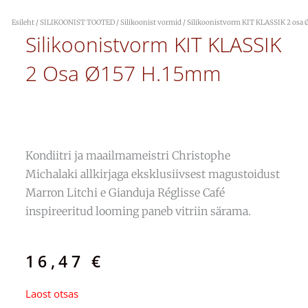
Esileht
/
SILIKOONIST TOOTED
/
Silikoonist vormid
/ Silikoonistvorm KIT KLASSIK 2 osa
Silikoonistvorm KIT KLASSIK
2 Osa Ø157 H.15mm
Kondiitri ja maailmameistri Christophe
Michalaki allkirjaga eksklusiivsest magustoidust
Marron Litchi e Gianduja Réglisse Café
inspireeritud looming paneb vitriin särama.
16,47
€
Laost otsas