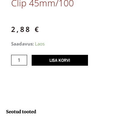
Clip 45mm/100
2,88
€
Kinnitusklamber
Saadavus:
Laos
Kuldne
U-
LISA KORVI
clip
45mm/100
kogus
Seotud tooted