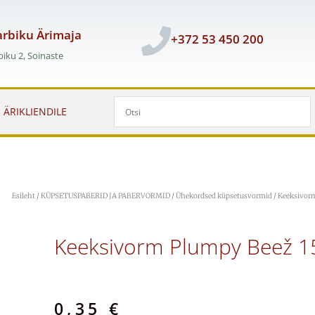
rbiku Ärimaja
+372 53 450 200
iku 2, Soinaste
ÄRIKLIENDILE
Esileht
/
KÜPSETUSPABERID JA PABERVORMID
/
Ühekordsed küpsetusvormid
/ Keeksivor
Keeksivorm Plumpy Beež 1
0,35
€