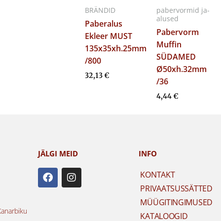
BRÄNDID
pabervormid ja-
alused
Paberalus
Pabervorm
Ekleer MUST
Muffin
135x35xh.25mm
SÜDAMED
/800
Ø50xh.32mm
32,13
€
/36
4,44
€
JÄLGI MEID
INFO
F
I
KONTAKT
a
n
PRIVAATSUSSÄTTED
c
s
e
t
MÜÜGITINGIMUSED
b
a
Kanarbiku
KATALOOGID