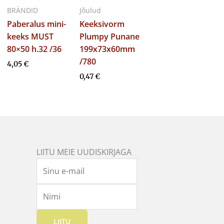
BRÄNDID
Jõulud
Paberalus mini-
Keeksivorm
keeks MUST
Plumpy Punane
80×50 h.32 /36
199x73x60mm
/780
4,05
€
0,47
€
LIITU MEIE UUDISKIRJAGA
LIITU