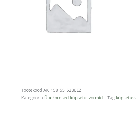
Tootekood
AK_158_55_52BEEŽ
Kategooria
Ühekordsed küpsetusvormid
Tag
küpsetus