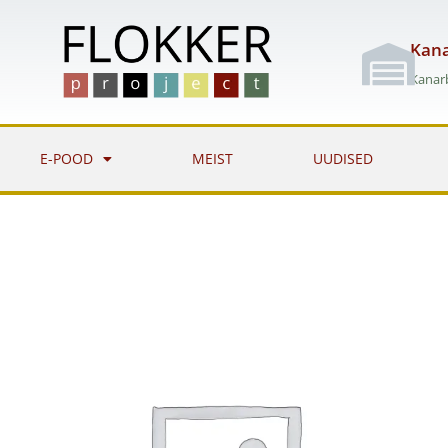
Skip
to
Kana
content
Kanarb
E-POOD
MEIST
UUDISED