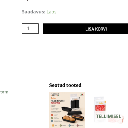
Keeksivorm
Saadavus:
Laos
Plumpy
Beež
LISA KORVI
158x55x52/675tk
kogus
Seotud tooted
vorm
TELLIMISEL