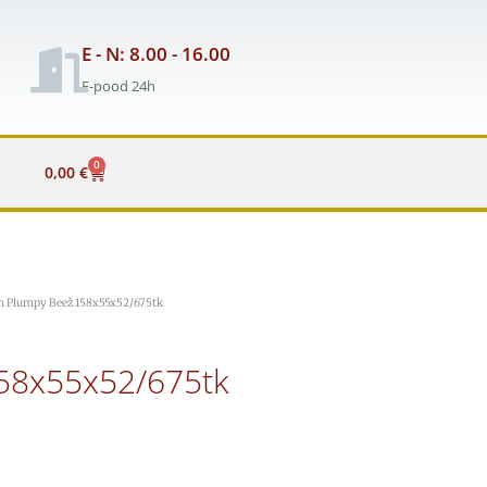
E - N: 8.00 - 16.00
E-pood 24h
0
Cart
0,00
€
m Plumpy Beež 158x55x52/675tk
58x55x52/675tk