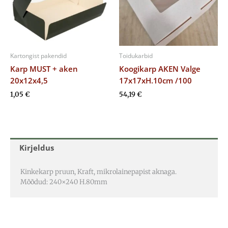
Kartongist pakendid
Toidukarbid
Karp MUST + aken
Koogikarp AKEN Valge
20x12x4,5
17x17xH.10cm /100
1,05
€
54,19
€
Kirjeldus
Kinkekarp pruun, Kraft, mikrolainepapist aknaga.
Mõõdud: 240×240 H.80mm