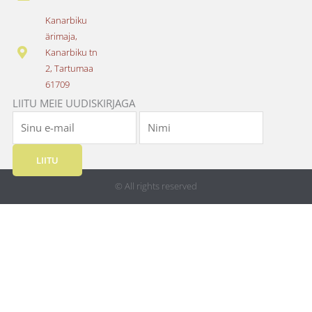
b
a
o
g
Kanarbiku
o
r
ärimaja,
k
a
Kanarbiku tn
m
2, Tartumaa
61709
LIITU MEIE UUDISKIRJAGA
LIITU
© All rights reserved