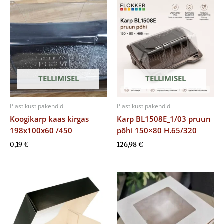
TELLIMISEL
TELLIMISEL
Plastikust pakendid
Plastikust pakendid
Koogikarp kaas kirgas
Karp BL1508E_1/03 pruun
198x100x60 /450
põhi 150×80 H.65/320
0,19
€
126,98
€