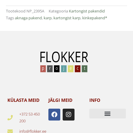
Tootekood
NP_2395A
Kategooria
Kartongist pakendid
Tags
aknaga pakend
,
karp
,
kartongist karp
,
kinkepakend*
KÜLASTA MEID
JÄLGI MEID
INFO
F
I
+372 53 450
a
n
200
c
s
e
t
info@flokker.ee