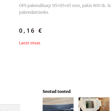
OPS pakendikarp 115×115×65 mm, pakis 800 tk. So
pakendamiseks.
0,16
€
Laost otsas
Seotud tooted