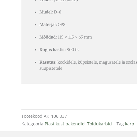
Mudel:
D-8
Materjal:
OPS
Mõõdud:
115 × 115 × 65 mm
Kogus kastis:
800 tk
Kasutus:
kookidele, küpsistele, magusatele ja soolas
suupistetele
Tootekood
AK_106.037
Kategooria
Plastikust pakendid
,
Toidukarbid
Tag
karp