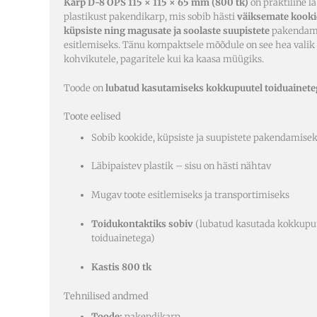
Karp D-8 OPS 115 × 115 × 65 mm (800 tk)
on praktiline l
plastikust pakendikarp, mis sobib hästi
väiksemate kooki
küpsiste ning magusate ja soolaste suupistete
pakendami
esitlemiseks. Tänu kompaktsele mõõdule on see hea valik 
kohvikutele, pagaritele kui ka kaasa müügiks.
Toode on
lubatud kasutamiseks kokkupuutel toiduainete
Toote eelised
Sobib kookide, küpsiste ja suupistete pakendamise
Läbipaistev plastik – sisu on hästi nähtav
Mugav toote esitlemiseks ja transportimiseks
Toidukontaktiks sobiv
(lubatud kasutada kokkupu
toiduainetega)
Kastis 800 tk
Tehnilised andmed
Toode:
pakendikarp