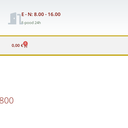
E - N: 8.00 - 16.00
E-pood 24h
0
Cart
0,00
€
/800