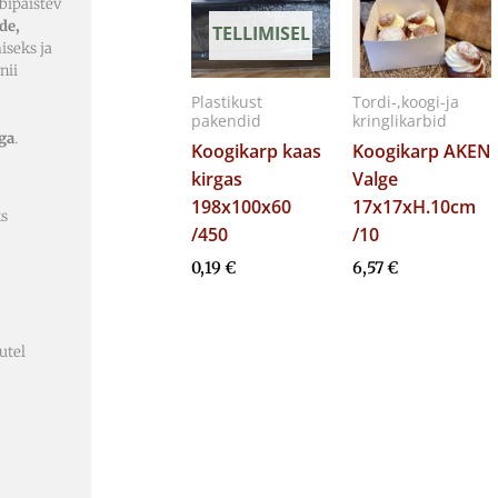
äbipaistev
de,
TELLIMISEL
seks ja
nii
Plastikust
Tordi-,koogi-ja
pakendid
kringlikarbid
ga
.
Koogikarp kaas
Koogikarp AKEN
kirgas
Valge
198x100x60
17x17xH.10cm
ks
/450
/10
0,19
€
6,57
€
utel