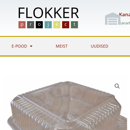
Skip
to
Kana
content
Kanarb
E-POOD
MEIST
UUDISED