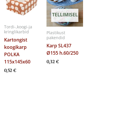
TELLIMISEL
Tordi-,koogi-ja
kringlikarbid
Plastikust
pakendid
Kartongist
Karp SL437
koogikarp
Ø155 h.60/250
POLKA
115x145x60
0,32
€
0,52
€