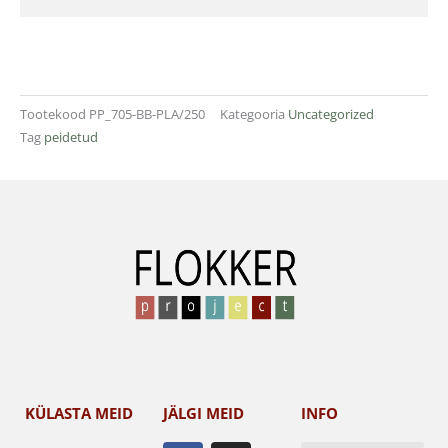
Tootekood
PP_705-BB-PLA/250
Kategooria
Uncategorized
Tag
peidetud
KÜLASTA MEID
JÄLGI MEID
INFO