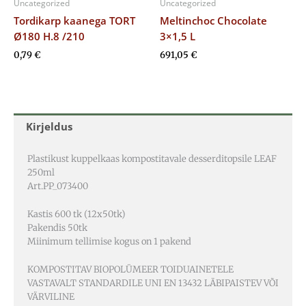
Uncategorized
Uncategorized
Tordikarp kaanega TORT
Meltinchoc Chocolate
Ø180 H.8 /210
3×1,5 L
0,79
€
691,05
€
Kirjeldus
Plastikust kuppelkaas kompostitavale desserditopsile LEAF
250ml
Art.PP_073400
Kastis 600 tk (12x50tk)
Pakendis 50tk
Miinimum tellimise kogus on 1 pakend
KOMPOSTITAV BIOPOLÜMEER TOIDUAINETELE
VASTAVALT STANDARDILE UNI EN 13432 LÄBIPAISTEV VÕI
VÄRVILINE