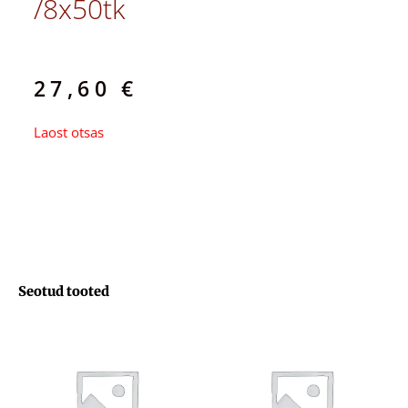
/8x50tk
27,60
€
Laost otsas
Seotud tooted