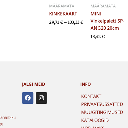
MÄÄRAMATA
MÄÄRAMATA
KINKEKAART
MINI
Vinkelpalett SP-
29,71
€
–
103,33
€
ANG20 20cm
13,42
€
JÄLGI MEID
INFO
F
I
KONTAKT
a
n
PRIVAATSUSSÄTTED
c
s
e
t
MÜÜGITINGIMUSED
b
a
Kanarbiku
KATALOOGID
o
g
09