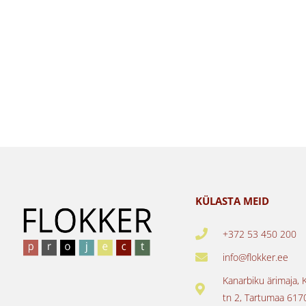
KÜLASTA MEID
+372 53 450 200
info@flokker.ee
Kanarbiku ärimaja, 
tn 2, Tartumaa 617