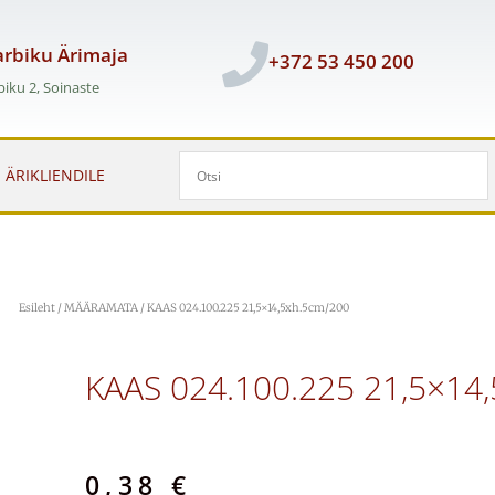
rbiku Ärimaja
+372 53 450 200
iku 2, Soinaste
ÄRIKLIENDILE
Esileht
/
MÄÄRAMATA
/ KAAS 024.100.225 21,5×14,5xh.5cm/200
KAAS 024.100.225 21,5×14
0,38
€