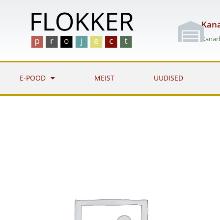
Skip
to
Kana
content
Kanarb
E-POOD
MEIST
UUDISED