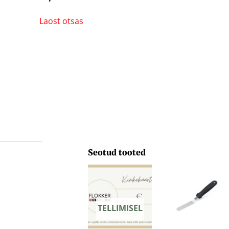
Laost otsas
Seotud tooted
Hinnavahemik:
29,71 €
kuni
103,33 €
TELLIMISEL