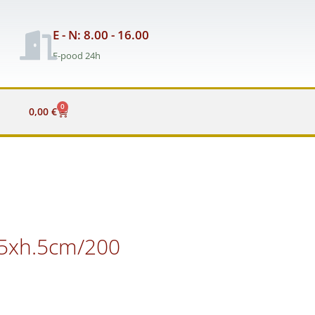
E - N: 8.00 - 16.00
E-pood 24h
0
Cart
0,00
€
,5xh.5cm/200