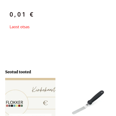
0,01
€
Laost otsas
Seotud tooted
Hinnavahemik:
29,71 €
kuni
103,33 €