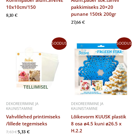
10x10cm/150
pakkimiseks 20×20
punane 150tk 200gr
8,10
€
27,66
€
Algne
Praegune
Algne
Praegune
SOODUS
SOODUS
hind
hind
hind
hind
oli:
on:
oli:
on:
7,63 €.
5,33 €.
22,30 €.
15,61 €.
TELLIMISEL
DEKOREERIMINE JA
DEKOREERIMINE JA
KAUNISTAMINE
KAUNISTAMINE
Vahvlilehed printimiseks
Lõikevorm KUUSK plastik
/lillede tegemiseks
8 osa ø4.5 kuni ø26.5 x
H.2.2
7,63
€
5,33
€