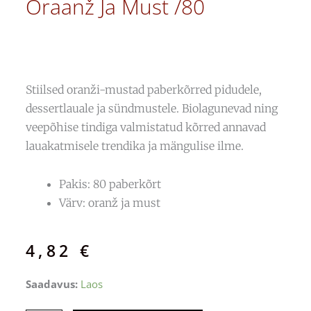
Oraanž Ja Must /80
Stiilsed oranži-mustad paberkõrred pidudele,
dessertlauale ja sündmustele. Biolagunevad ning
veepõhise tindiga valmistatud kõrred annavad
lauakatmisele trendika ja mängulise ilme.
Pakis: 80 paberkõrt
Värv: oranž ja must
4,82
€
Biolagunevad
Saadavus:
Laos
joogikõrred