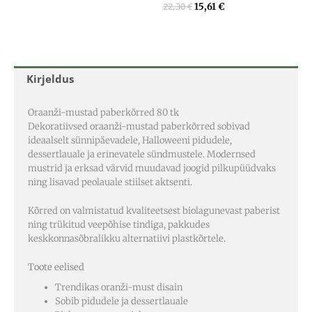
22,30
€
15,61
€
Kirjeldus
Oraanži-mustad paberkõrred 80 tk
Dekoratiivsed oraanži-mustad paberkõrred sobivad
ideaalselt sünnipäevadele, Halloweeni pidudele,
dessertlauale ja erinevatele sündmustele. Modernsed
mustrid ja erksad värvid muudavad joogid pilkupüüdvaks
ning lisavad peolauale stiilset aktsenti.
Kõrred on valmistatud kvaliteetsest biolagunevast paberist
ning trükitud veepõhise tindiga, pakkudes
keskkonnasõbralikku alternatiivi plastkõrtele.
Toote eelised
Trendikas oranži-must disain
Sobib pidudele ja dessertlauale