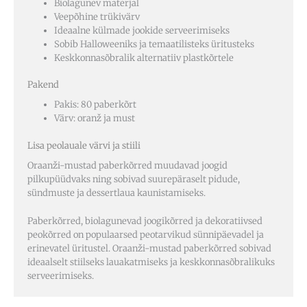
Biolagunev materjal
Veepõhine trükivärv
Ideaalne külmade jookide serveerimiseks
Sobib Halloweeniks ja temaatilisteks üritusteks
Keskkonnasõbralik alternatiiv plastkõrtele
Pakend
Pakis: 80 paberkõrt
Värv: oranž ja must
Lisa peolauale värvi ja stiili
Oraanži-mustad paberkõrred muudavad joogid
pilkupüüdvaks ning sobivad suurepäraselt pidude,
sündmuste ja dessertlaua kaunistamiseks.
Paberkõrred, biolagunevad joogikõrred ja dekoratiivsed
peokõrred on populaarsed peotarvikud sünnipäevadel ja
erinevatel üritustel. Oraanži-mustad paberkõrred sobivad
ideaalselt stiilseks lauakatmiseks ja keskkonnasõbralikuks
serveerimiseks.