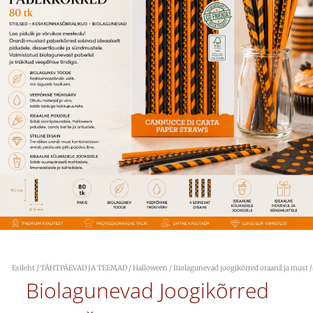
Esileht
/
TÄHTPÄEVAD JA TEEMAD
/
Halloween
/ Biolagunevad joogikõrred oraanž ja must 
Biolagunevad Joogikõrred