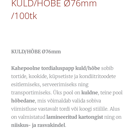
KULD/HÕBE Ø76mm
/100tk
KULD/HÕBE Ø76mm
Kahepoolne tordialuspapp kuld/hõbe
sobib
tortide, kookide, küpsetiste ja kondiitritoodete
esitlemiseks, serveerimiseks ning
transportimiseks. Üks pool on
kuldne
, teine pool
hõbedane
, mis võimaldab valida sobiva
viimistluse vastavalt tordi või koogi stiilile. Alus
on valmistatud
lamineeritud kartongist
ning on
niiskus- ja rasvakindel
.