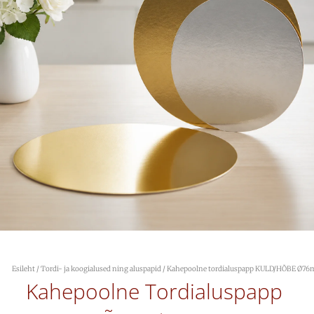
Esileht
/
Tordi- ja koogialused ning aluspapid
/ Kahepoolne tordialuspapp KULD/HÕBE Ø76
Kahepoolne Tordialuspapp