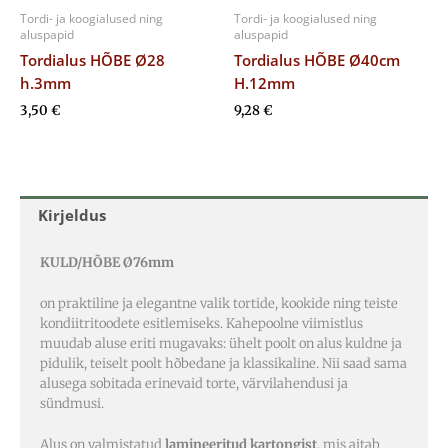
Tordi- ja koogialused ning
Tordi- ja koogialused ning
aluspapid
aluspapid
Tordialus HÕBE Ø28
Tordialus HÕBE Ø40cm
h.3mm
H.12mm
3,50
€
9,28
€
Kirjeldus
KULD/HÕBE Ø76mm
on praktiline ja elegantne valik tortide, kookide ning teiste
kondiitritoodete esitlemiseks. Kahepoolne viimistlus
muudab aluse eriti mugavaks: ühelt poolt on alus kuldne ja
pidulik, teiselt poolt hõbedane ja klassikaline. Nii saad sama
alusega sobitada erinevaid torte, värvilahendusi ja
sündmusi.
Alus on valmistatud
lamineeritud kartongist
, mis aitab