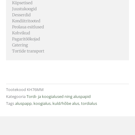
Küpsetised
Juustukoogid
Desserdid
Kondiitritooted
Peolaua esitlused
Kohvikud
Pagaritöökojad
Catering
Tortide transport
Tootekood
KH76MM
Kategooria
Tordi- ja koogialused ning aluspapid
Tags
aluspapp
,
koogialus
,
kuld/hõbe alus
,
tordialus