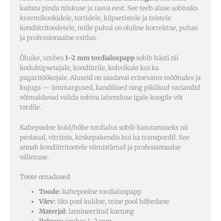
kaitsta pinda niiskuse ja rasva eest. See teeb aluse sobivaks
kreemikookidele, tortidele, küpsetistele ja teistele
kondiitritoodetele, mille puhul on oluline korrektne, puhas
ja professionaalne esitlus.
Õhuke, umbes
1–2 mm tordialuspapp
sobib hästi nii
koduküpsetajale, kondiitrile, kohvikule kui ka
pagaritöökojale. Aluseid on saadaval erinevates mõõtudes ja
kujuga — ümmargused, kandilised ning piklikud variandid
võimaldavad valida sobiva lahenduse igale koogile või
tordile.
Kahepoolne kuld/hõbe tordialus sobib kasutamiseks nii
peolaual, vitriinis, kinkepakendis kui ka transpordil. See
annab kondiitritootele viimistletud ja professionaalse
välimuse.
Toote omadused
Toode:
kahepoolne tordialuspapp
Värv:
üks pool kuldne, teine pool hõbedane
Materjal:
lamineeritud kartong