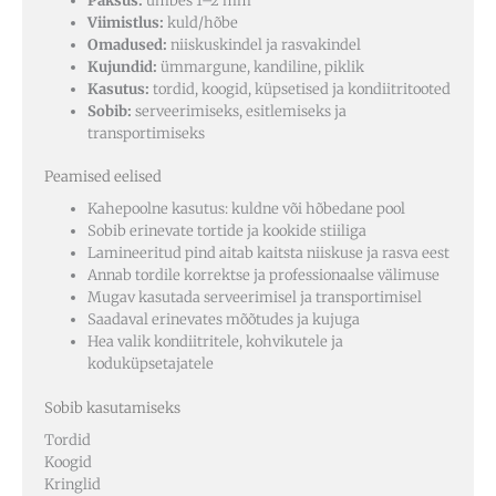
Paksus:
umbes 1–2 mm
Viimistlus:
kuld/hõbe
Omadused:
niiskuskindel ja rasvakindel
Kujundid:
ümmargune, kandiline, piklik
Kasutus:
tordid, koogid, küpsetised ja kondiitritooted
Sobib:
serveerimiseks, esitlemiseks ja
transportimiseks
Peamised eelised
Kahepoolne kasutus: kuldne või hõbedane pool
Sobib erinevate tortide ja kookide stiiliga
Lamineeritud pind aitab kaitsta niiskuse ja rasva eest
Annab tordile korrektse ja professionaalse välimuse
Mugav kasutada serveerimisel ja transportimisel
Saadaval erinevates mõõtudes ja kujuga
Hea valik kondiitritele, kohvikutele ja
koduküpsetajatele
Sobib kasutamiseks
Tordid
Koogid
Kringlid