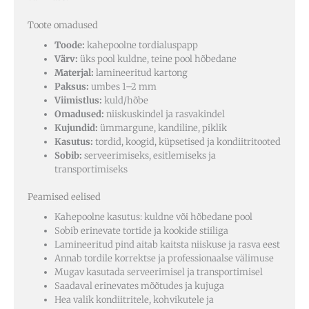
Toote omadused
Toode:
kahepoolne tordialuspapp
Värv:
üks pool kuldne, teine pool hõbedane
Materjal:
lamineeritud kartong
Paksus:
umbes 1–2 mm
Viimistlus:
kuld/hõbe
Omadused:
niiskuskindel ja rasvakindel
Kujundid:
ümmargune, kandiline, piklik
Kasutus:
tordid, koogid, küpsetised ja kondiitritooted
Sobib:
serveerimiseks, esitlemiseks ja
transportimiseks
Peamised eelised
Kahepoolne kasutus: kuldne või hõbedane pool
Sobib erinevate tortide ja kookide stiiliga
Lamineeritud pind aitab kaitsta niiskuse ja rasva eest
Annab tordile korrektse ja professionaalse välimuse
Mugav kasutada serveerimisel ja transportimisel
Saadaval erinevates mõõtudes ja kujuga
Hea valik kondiitritele, kohvikutele ja