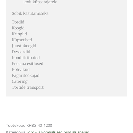
koduküpsetajatele
Sobib kasutamiseks
Tordid
Koogid
Kringlid
Küpsetised
Juustukoogid
Desserdid
Kondiitritooted
Peolaua esitlused
Kohvikud
Pagaritöökojad
Catering
Tortide transport
Tootekood
KH35_40_1200
Kategooria
Tordi- ja koogialused ning aluspapid