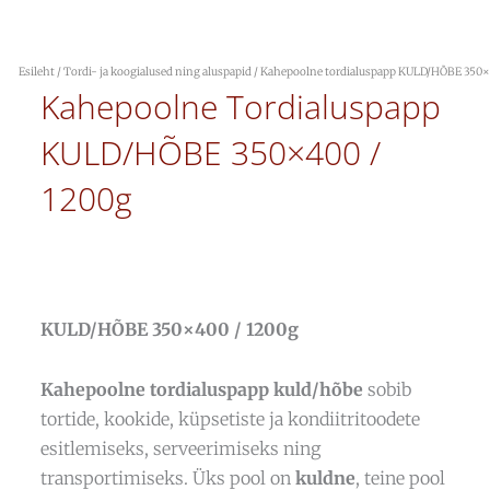
Esileht
/
Tordi- ja koogialused ning aluspapid
/ Kahepoolne tordialuspapp KULD/HÕBE 350×
Kahepoolne Tordialuspapp
KULD/HÕBE 350×400 /
1200g
KULD/HÕBE 350×400 / 1200g
Kahepoolne tordialuspapp kuld/hõbe
sobib
tortide, kookide, küpsetiste ja kondiitritoodete
esitlemiseks, serveerimiseks ning
transportimiseks. Üks pool on
kuldne
, teine pool