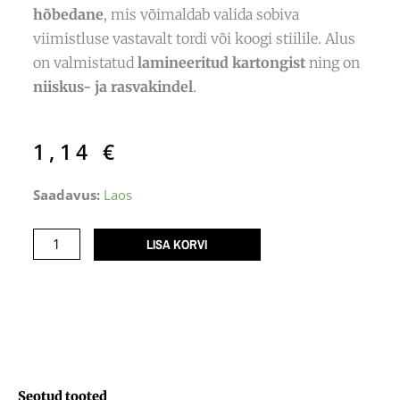
hõbedane
, mis võimaldab valida sobiva
viimistluse vastavalt tordi või koogi stiilile. Alus
on valmistatud
lamineeritud kartongist
ning on
niiskus- ja rasvakindel
.
1,14
€
Kahepoolne
Saadavus:
Laos
tordialuspapp
KULD/HÕBE
LISA KORVI
350x400
/
1200g
kogus
Seotud tooted