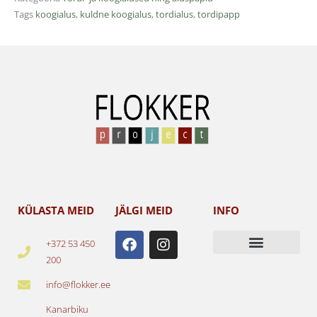
Tags
koogialus
,
kuldne koogialus
,
tordialus
,
tordipapp
KÜLASTA MEID
JÄLGI MEID
INFO
F
I
+372 53 450
a
n
200
c
s
e
t
info@flokker.ee
b
a
o
g
Kanarbiku