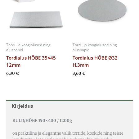
Tordi- ja koogialused ning
Tordi- ja koogialused ning
aluspapid
aluspapid
Tordialus HÕBE 35×45
Tordialus HÕBE Ø32
12mm
H.3mm
6,30
€
3,60
€
Kirjeldus
KULD/HÕBE 350×400 / 1200g
on praktiline ja elegantne valik tortide, kookide ning teiste