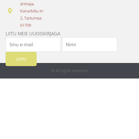
o
r
ärimaja,
k
a
Kanarbiku tn
m
2, Tartumaa
61709
LIITU MEIE UUDISKIRJAGA
LIITU
© All rights reserved