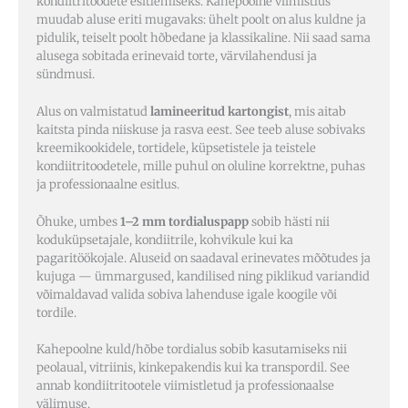
kondiitritoodete esitlemiseks. Kahepoolne viimistlus
muudab aluse eriti mugavaks: ühelt poolt on alus kuldne ja
pidulik, teiselt poolt hõbedane ja klassikaline. Nii saad sama
alusega sobitada erinevaid torte, värvilahendusi ja
sündmusi.
Alus on valmistatud
lamineeritud kartongist
, mis aitab
kaitsta pinda niiskuse ja rasva eest. See teeb aluse sobivaks
kreemikookidele, tortidele, küpsetistele ja teistele
kondiitritoodetele, mille puhul on oluline korrektne, puhas
ja professionaalne esitlus.
Õhuke, umbes
1–2 mm tordialuspapp
sobib hästi nii
koduküpsetajale, kondiitrile, kohvikule kui ka
pagaritöökojale. Aluseid on saadaval erinevates mõõtudes ja
kujuga — ümmargused, kandilised ning piklikud variandid
võimaldavad valida sobiva lahenduse igale koogile või
tordile.
Kahepoolne kuld/hõbe tordialus sobib kasutamiseks nii
peolaual, vitriinis, kinkepakendis kui ka transpordil. See
annab kondiitritootele viimistletud ja professionaalse
välimuse.